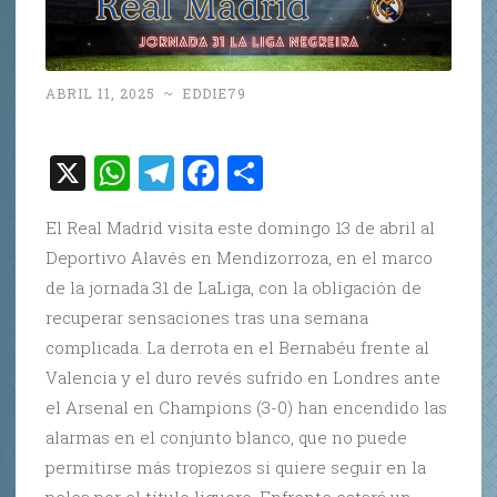
ABRIL 11, 2025
~
EDDIE79
X
W
T
F
C
h
el
a
o
El Real Madrid visita este domingo 13 de abril al
at
e
c
m
Deportivo Alavés en Mendizorroza, en el marco
s
gr
e
p
de la jornada 31 de LaLiga, con la obligación de
A
a
b
ar
recuperar sensaciones tras una semana
p
m
o
ti
complicada. La derrota en el Bernabéu frente al
p
o
r
Valencia y el duro revés sufrido en Londres ante
el Arsenal en Champions (3-0) han encendido las
k
alarmas en el conjunto blanco, que no puede
permitirse más tropiezos si quiere seguir en la
pelea por el título liguero. Enfrente estará un