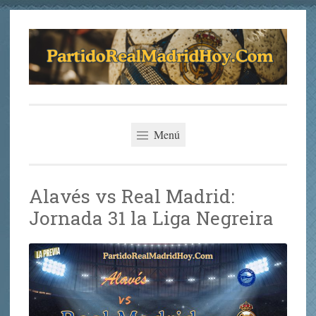
Saltar
al
contenido
Partido del Real
La Mejor Previa del Partido del Real Madrid Hoy
Madrid Hoy
Menú
Alavés vs Real Madrid:
Jornada 31 la Liga Negreira