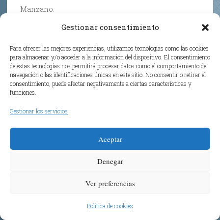
Manzano.
Gestionar consentimiento
Para ofrecer las mejores experiencias, utilizamos tecnologías como las cookies
para almacenar y/o acceder a la información del dispositivo. El consentimiento
Ostane
de estas tecnologías nos permitirá procesar datos como el comportamiento de
ABRIL 13, 2025 A LAS 3:15 PM
navegación o las identificaciones únicas en este sitio. No consentir o retirar el
consentimiento, puede afectar negativamente a ciertas características y
funciones.
Vamossss
Gestionar los servicios
Aceptar
Ostane
Denegar
ABRIL 13, 2025 A LAS 3:16 PM
Ver preferencias
De momento, balón babazorro.
Política de cookies