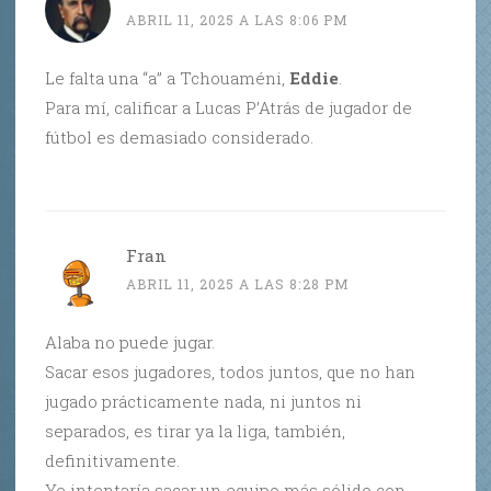
ABRIL 11, 2025 A LAS 8:06 PM
Le falta una “a” a Tchouaméni,
Eddie
.
Para mí, calificar a Lucas P’Atrás de jugador de
fútbol es demasiado considerado.
Fran
ABRIL 11, 2025 A LAS 8:28 PM
Alaba no puede jugar.
Sacar esos jugadores, todos juntos, que no han
jugado prácticamente nada, ni juntos ni
separados, es tirar ya la liga, también,
definitivamente.
Yo intentaría sacar un equipo más sólido con