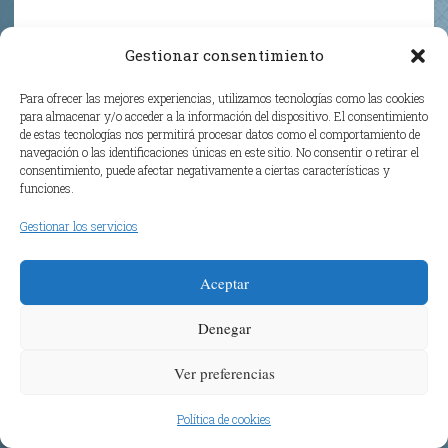
Gestionar consentimiento
UnGusano
Para ofrecer las mejores experiencias, utilizamos tecnologías como las cookies
DICIEMBRE 16, 2025 A LAS 8:28 PM
para almacenar y/o acceder a la información del dispositivo. El consentimiento
de estas tecnologías nos permitirá procesar datos como el comportamiento de
navegación o las identificaciones únicas en este sitio. No consentir o retirar el
Fran
: Yo he sido muy malo para las peleas,
consentimiento, puede afectar negativamente a ciertas características y
a la mínima que presentía que podía haber
funciones.
tortas, que la verdad sea dicha, han sido
Gestionar los servicios
contadas con los dedos de una mano,
estaba a quinientos metros del sitio de la
Aceptar
pelea,y ya habia pedido una cerveza .
Denegar
Yo dejé de tener peleas por puro terror. Había
Ver preferencias
perdido todas las cinco en las que me vi
comprometido y no quería arriesgar mi «invicto»
Política de cookies
en una más…