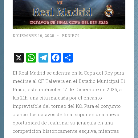
DICIEMBRE 16, 2025
~
EDDIE79
X
W
T
F
C
h
el
a
o
El Real Madrid se adentra en la Copa del Rey para
at
e
c
m
medirse al CF Talavera en el Estadio Municipal El
s
gr
e
p
Prado, este miércoles 17 de Diciembre de 2025, a
A
a
b
ar
las 21h, una cita marcada por el encanto
p
m
o
ti
imprevisible del torneo del KO. Para el conjunto
p
o
r
blanco, los octavos de final suponen una nueva
oportunidad de reafirmar su jerarquía en una
k
competición históricamente esquiva, mientras