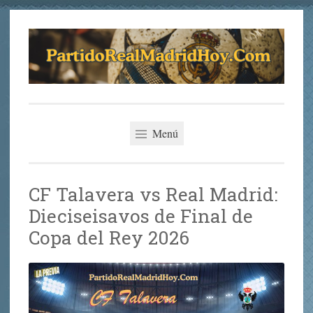
Saltar
al
contenido
Partido del Real
La Mejor Previa del Partido del Real Madrid Hoy
Madrid Hoy
Menú
CF Talavera vs Real Madrid:
Dieciseisavos de Final de
Copa del Rey 2026