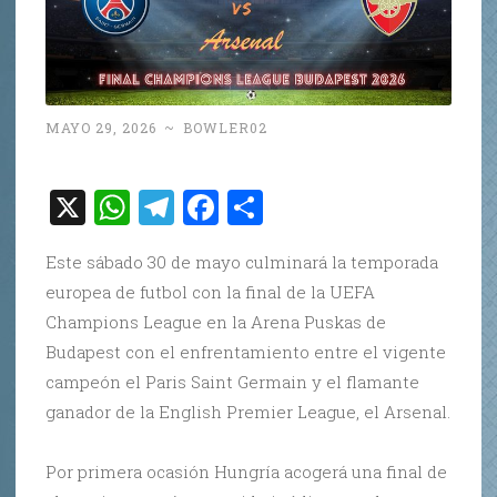
MAYO 29, 2026
~
BOWLER02
X
W
T
F
C
h
el
a
o
Este sábado 30 de mayo culminará la temporada
at
e
c
m
europea de futbol con la final de la UEFA
s
gr
e
p
Champions League en la Arena Puskas de
A
a
b
ar
Budapest con el enfrentamiento entre el vigente
p
m
o
ti
campeón el Paris Saint Germain y el flamante
p
o
r
ganador de la English Premier League, el Arsenal.
k
Por primera ocasión Hungría acogerá una final de