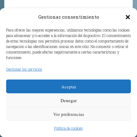
Gestionar consentimiento
Ostane
MAYO 29, 2026 A LAS 8:56 PM
Para ofrecer las mejores experiencias, utilizamos tecnologías como las cookies
para almacenar y/o acceder a la información del dispositivo. El consentimiento
de estas tecnologías nos permitirá procesar datos como el comportamiento de
Ostane
:
navegación o las identificaciones únicas en este sitio. No consentir o retirar el
Djokovic eliminado!!!
consentimiento, puede afectar negativamente a ciertas características y
funciones.
5 horas
Gestionar los servicios
Aceptar
Denegar
Ostane
MAYO 29, 2026 A LAS 9:00 PM
Ver preferencias
Comienza el Castilla
Política de cookies