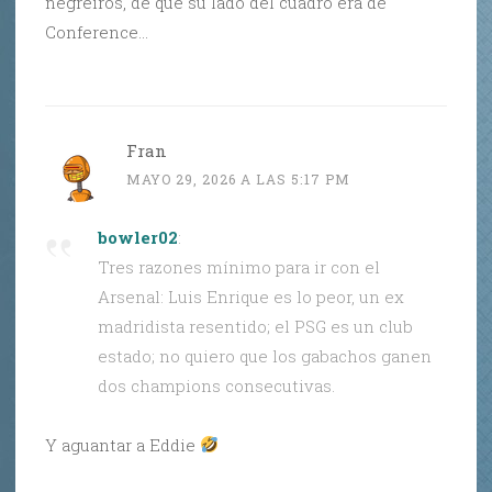
negreiros, de que su lado del cuadro era de
Conference…
Fran
MAYO 29, 2026 A LAS 5:17 PM
bowler02
:
Tres razones mínimo para ir con el
Arsenal: Luis Enrique es lo peor, un ex
madridista resentido; el PSG es un club
estado; no quiero que los gabachos ganen
dos champions consecutivas.
Y aguantar a Eddie