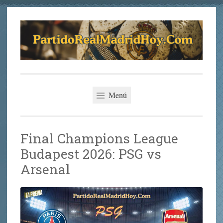
Saltar
al
contenido
Partido del Real
La Mejor Previa del Partido del Real Madrid Hoy
Madrid Hoy
Menú
Final Champions League
Budapest 2026: PSG vs
Arsenal