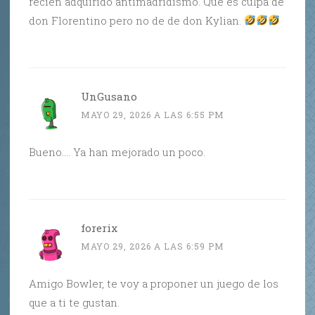
recién adquirido antimadridismo. Que es culpa de
don Florentino pero no de de don Kylian.
UnGusano
MAYO 29, 2026 A LAS 6:55 PM
Bueno…. Ya han mejorado un poco.
forerix
MAYO 29, 2026 A LAS 6:59 PM
Amigo Bowler, te voy a proponer un juego de los
que a ti te gustan.