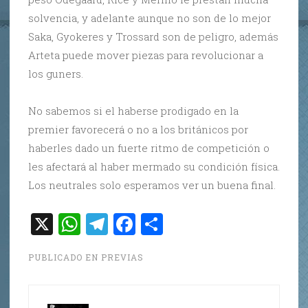
solvencia, y adelante aunque no son de lo mejor
Saka, Gyokeres y Trossard son de peligro, además
Arteta puede mover piezas para revolucionar a
los guners.
No sabemos si el haberse prodigado en la
premier favorecerá o no a los británicos por
haberles dado un fuerte ritmo de competición o
les afectará al haber mermado su condición física.
Los neutrales solo esperamos ver un buena final.
X
W
T
F
C
h
el
a
o
PUBLICADO EN
PREVIAS
at
e
c
m
s
gr
e
p