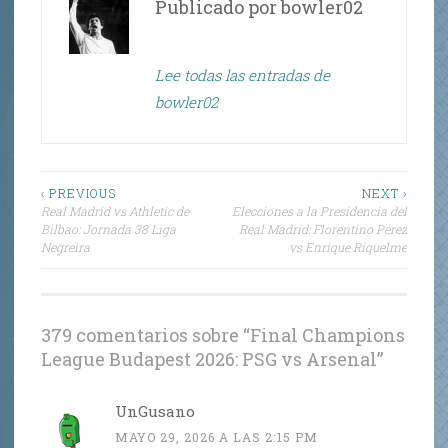
A
a
b
ar
Publicado por
bowler02
p
m
o
ti
p
o
r
Lee todas las entradas de
k
bowler02
Navegación
‹ PREVIOUS
NEXT ›
Real Madrid vs Athletic de
Elecciones a la Presidencia del
de
Bilbao: Jornada 38 Liga
Real Madrid: Florentino Pérez
Negreira
vs Enrique Riquelme
entradas
379 comentarios sobre “
Final Champions
League Budapest 2026: PSG vs Arsenal
”
UnGusano
MAYO 29, 2026 A LAS 2:15 PM