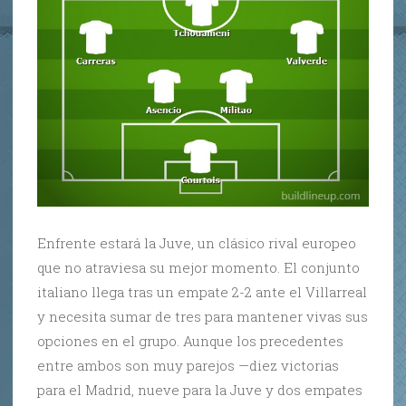
Enfrente estará la Juve, un clásico rival europeo
que no atraviesa su mejor momento. El conjunto
italiano llega tras un empate 2-2 ante el Villarreal
y necesita sumar de tres para mantener vivas sus
opciones en el grupo. Aunque los precedentes
entre ambos son muy parejos —diez victorias
para el Madrid, nueve para la Juve y dos empates