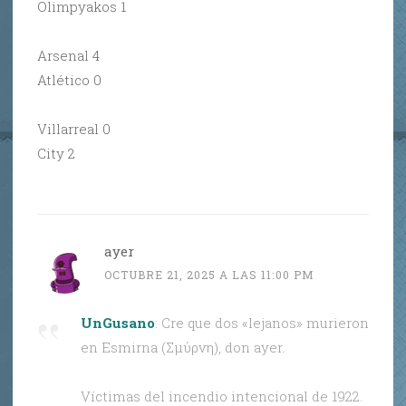
Olimpyakos 1
Arsenal 4
Atlético 0
Villarreal 0
City 2
ayer
OCTUBRE 21, 2025 A LAS 11:00 PM
UnGusano
: Cre que dos «lejanos» murieron
en Esmirna (Σμύρνη), don ayer.
Víctimas del incendio intencional de 1922.