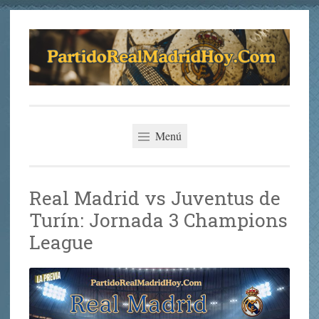
Saltar
al
contenido
Partido del Real
La Mejor Previa del Partido del Real Madrid Hoy
Madrid Hoy
Menú
Real Madrid vs Juventus de
Turín: Jornada 3 Champions
League