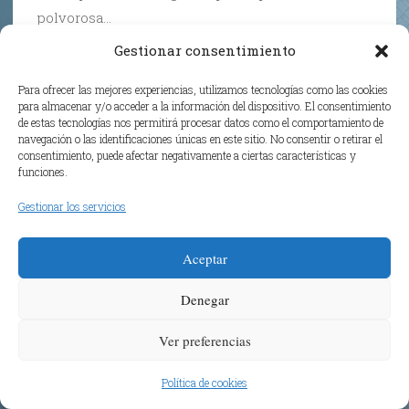
polvorosa…
Gestionar consentimiento
Para ofrecer las mejores experiencias, utilizamos tecnologías como las cookies
para almacenar y/o acceder a la información del dispositivo. El consentimiento
ayer
de estas tecnologías nos permitirá procesar datos como el comportamiento de
navegación o las identificaciones únicas en este sitio. No consentir o retirar el
OCTUBRE 21, 2025 A LAS 11:39 PM
consentimiento, puede afectar negativamente a ciertas características y
funciones.
UnGusano
: Yo no confío mucho en los
Gestionar los servicios
griegos.Le sugerí a unos cuantos de ellos
que derribaran el Partenón y construyeran
Aceptar
un modernísimo «mall» con un super mega
play Walmart como gancho de atracción.
Denegar
Se horrorizaron los muy pre
Ver preferencias
modernos.Huelga decir que me vi obligado
Política de cookies
a poner pies en polvorosa…