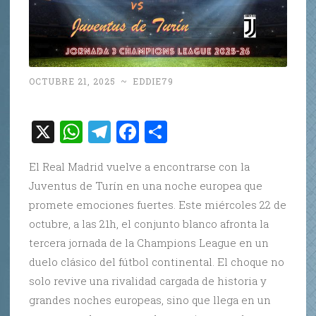
OCTUBRE 21, 2025
~
EDDIE79
X
W
T
F
C
h
el
a
o
El Real Madrid vuelve a encontrarse con la
at
e
c
m
Juventus de Turín en una noche europea que
s
gr
e
p
promete emociones fuertes. Este miércoles 22 de
A
a
b
ar
octubre, a las 21h, el conjunto blanco afronta la
p
m
o
ti
tercera jornada de la Champions League en un
p
o
r
duelo clásico del fútbol continental. El choque no
solo revive una rivalidad cargada de historia y
k
grandes noches europeas, sino que llega en un