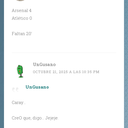
Arsenal 4
Atlético 0
Faltan 20′
UnGusano
OCTUBRE 21, 2025 A LAS 10:35 PM
UnGusano
:
Caray…
CreO que, digo… Jejeje.